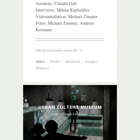
Assistenz: Claudia Gali
Interviews: Milena Kipfmüller
Videoinstallation: Michael Zimmer
Fotos: Michael Zimmer, Andreas
Kermann
→
http://www.grotest-maru.de/
Share:
Twitter
·
Facebook
·
Google+
·
Pinterest
URBAN CULTURE MUSEUM
Ausstellung · Exhibition