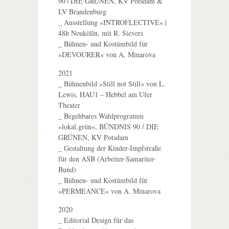
90 / DIE GRÜNEN, KV Potsdam &
LV Brandenburg
_ Ausstellung »INTROFLECTIVE« |
48h Neukölln, mit R. Sievers
_ Bühnen- und Kostümbild für
»DEVOURER« von A. Minarova
2021
_ Bühnenbild »Still not Still« von L.
Lewis, HAU1 – Hebbel am Ufer
Theater
_ Begehbares Wahlprogramm
»lokal.grün«, BÜNDNIS 90 / DIE
GRÜNEN, KV Potsdam
_ Gestaltung der Kinder-Impfstraße
für den ASB (Arbeiter-Samariter-
Bund)
_ Bühnen- und Kostümbild für
»PERMEANCE« von A. Minarova
2020
_ Editorial Design für das