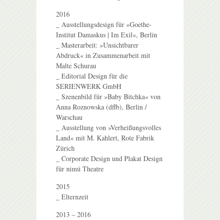
2016
_ Ausstellungsdesign für »Goethe-
Institut Damaskus | Im Exil«, Berlin
_ Masterarbeit: »Unsichtbarer
Abdruck« in Zusammenarbeit mit
Malte Schurau
_ Editorial Design für die
SERIENWERK GmbH
_ Szenenbild für »Baby Bitchka« von
Anna Roznowska (dffb), Berlin /
Warschau
_ Ausstellung von »Verheißungsvolles
Land« mit M. Kahlert, Rote Fabrik
Zürich
_ Corporate Design und Plakat Design
für nimú Theatre
2015
_ Elternzeit
2013 – 2016